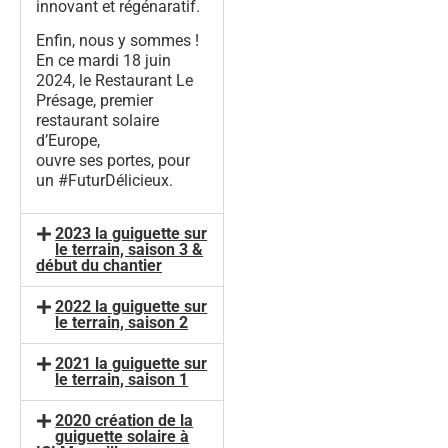
innovant et régénaratif.
Enfin, nous y sommes !
En ce mardi 18 juin
2024, le Restaurant Le
Présage, premier
restaurant solaire
d’Europe,
ouvre ses portes, pour
un #FuturDélicieux.
2023 la guiguette sur
le terrain, saison 3 &
début du chantier
2022 la guiguette sur
le terrain, saison 2
2021 la guiguette sur
le terrain, saison 1
2020 création de la
guiguette solaire à